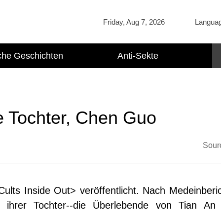
Friday, Aug 7, 2026
Langua
che Geschichten
Anti-Sekte
re Tochter, Chen Guo
Sour
ults Inside Out> veröffentlicht. Nach Medeinberi
d ihrer Tochter--die Überlebende von Tian A