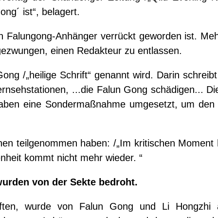
ng´ ist“, belagert.
 ein Falungong-Anhänger verrückt geworden ist. Meh
gezwungen, einen Redakteur zu entlassen.
ng /„heilige Schrift“ genannt wird. Darin schreibt 
sehstationen, ...die Falun Gong schädigen... Die
ing haben eine Sondermaßnahme umgesetzt, um den
tionen teilgenommen haben: /„Im kritischen Moment
enheit kommt nicht mehr wieder. “
wurden von der Sekte bedroht.
aften, wurde von Falun Gong und Li Hongzhi 