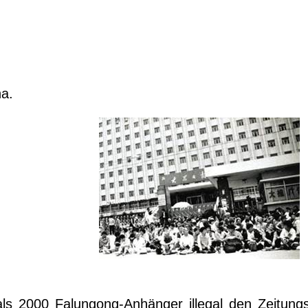
na.
s 2000 Falungong-Anhänger illegal den Zeitungs