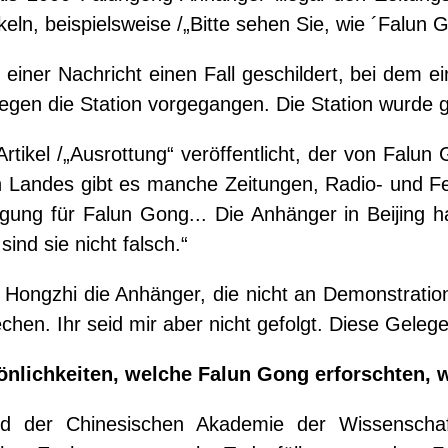
eln, beispielsweise /„Bitte sehen Sie, wie ´Falun Go
n einer Nachricht einen Fall geschildert, bei dem
egen die Station vorgegangen. Die Station wurde 
kel /„Ausrottung“ veröffentlicht, der von Falun Go
Landes gibt es manche Zeitungen, Radio- und Fern
ädigung für Falun Gong... Die Anhänger in Beij
ind sie nicht falsch.“
e Li Hongzhi die Anhänger, die nicht an Demonstra
chen. Ihr seid mir aber nicht gefolgt. Diese Geleg
önlichkeiten, welche Falun Gong erforschten, 
ied der Chinesischen Akademie der Wissensch