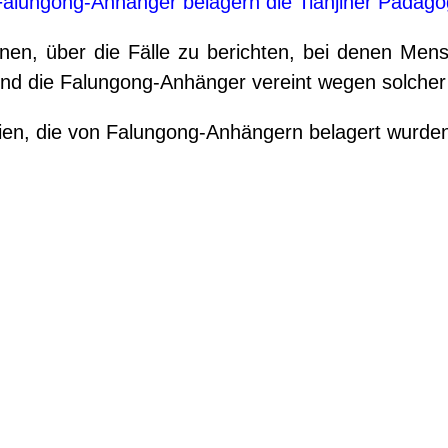
Falungong-Anhänger belagern die Tianjiner Pädago
nen, über die Fälle zu berichten, bei denen Me
ind die Falungong-Anhänger vereint wegen solche
dien, die von Falungong-Anhängern belagert wurde